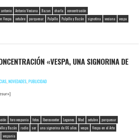
antonio
Antonio Veciana
Bazan
charla
concentración
en Vespa
octubre
parquesur
Pulpillo
Pulpillo y Bazán
signotina
veciana
vespa
CONCENTRACIÓN «VESPA, UNA SIGNORINA DE
CIAS
,
NOVEDADES
,
PUBLICIDAD
esur»]
ación
foro vespania
fotos
Iberoscooter
Leganes
Mod
octubre
parquesur
illo y Bazán
radio
ser
una signorina de 66 años
vespa
Vespa en el Arte
vespania