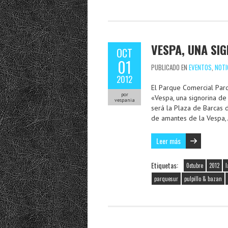
VESPA, UNA SI
OCT
01
PUBLICADO EN
EVENTOS
,
NOTI
2012
El Parque Comercial Parq
por
«Vespa, una signorina de
vespania
será la Plaza de Barcas 
de amantes de la Vespa
Leer más
Etiquetas:
0ctubre
2012
l
parquesur
pulpillo & bazan