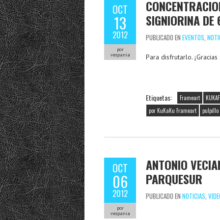
CONCENTRACIO
OCT
SIGNIORINA DE
13
2012
PUBLICADO EN
EVENTOS
,
NOTI
por
vespania
Para disfrutarlo. ¡Graci
Etiquetas:
Frameart
KUKA
por KuKaKu Frameart
pulpill
ANTONIO VECIA
OCT
PARQUESUR
06
2012
PUBLICADO EN
NOTICIAS
,
VIDE
por
vespania