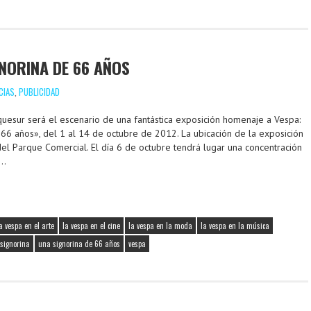
GNORINA DE 66 AÑOS
CIAS
,
PUBLICIDAD
uesur será el escenario de una fantástica exposición homenaje a Vespa:
 66 años», del 1 al 14 de octubre de 2012. La ubicación de la exposición
del Parque Comercial. El día 6 de octubre tendrá lugar una concentración
,…
a vespa en el arte
la vespa en el cine
la vespa en la moda
la vespa en la música
signorina
una signorina de 66 años
vespa