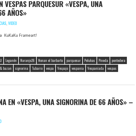
N VESPAS PARQUESUR «VESPA, UNA
 66 AÑOS»
CIAS
,
VIDEO
as a KuKaKu Frameart!
FU
Leganén
Naranjo26
Nonan el barbarto
parquesur
Pelukas
Pineda
pontedera
o & bazan
signorina
Tubarro
vespa
Vespajo
vespania
Vespaniada
vespas
NA EN «VESPA, UNA SIGNORINA DE 66 AÑOS» –
O