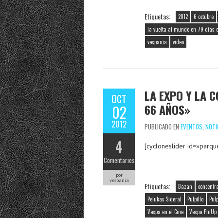
Etiquetas:
2012
6 octubre
la vuelta al mundo en 79 días 
vespania
video
LA EXPO Y LA 
OCT
66 AÑOS»
02
2012
PUBLICADO EN
EVENTOS
,
NOTI
4
[cycloneslider id=»parqu
Comentarios
por
vespania
Etiquetas:
Bazan
concentr
Pelukas Sideral
Pulpillo
Pulp
Vespa en el Cine
Vespa PinUp