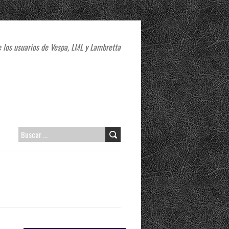
 los usuarios de Vespa, LML y Lambretta
B
U
S
C
A
R
: