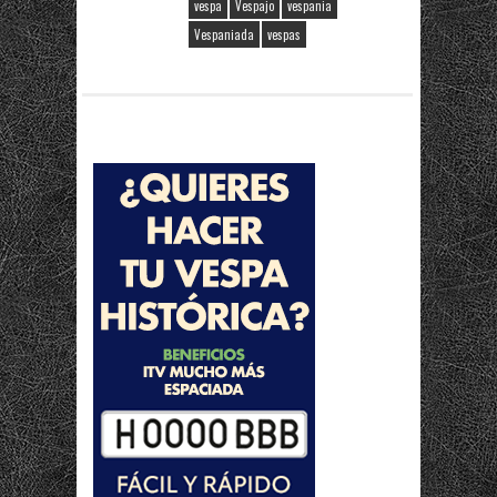
vespa
Vespajo
vespania
Vespaniada
vespas