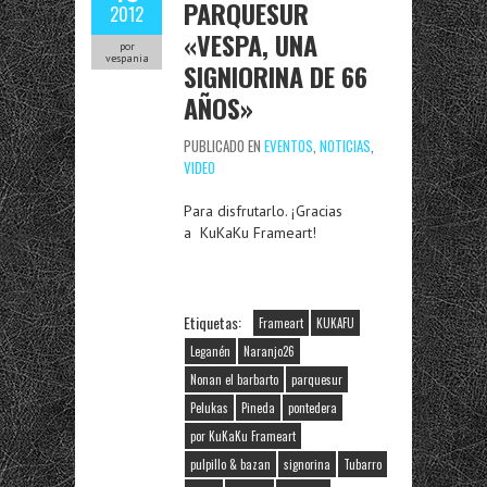
PARQUESUR
2012
«VESPA, UNA
por
vespania
SIGNIORINA DE 66
AÑOS»
PUBLICADO EN
EVENTOS
,
NOTICIAS
,
VIDEO
Para disfrutarlo. ¡Gracias
a KuKaKu Frameart!
Etiquetas:
Frameart
KUKAFU
Leganén
Naranjo26
Nonan el barbarto
parquesur
Pelukas
Pineda
pontedera
por KuKaKu Frameart
pulpillo & bazan
signorina
Tubarro