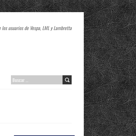
 los usuarios de Vespa, LML y Lambretta
B
U
S
C
A
R
: