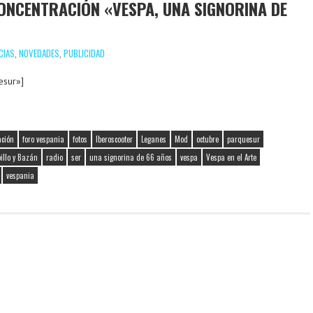
CONCENTRACIÓN «VESPA, UNA SIGNORINA DE
CIAS
,
NOVEDADES
,
PUBLICIDAD
esur»]
ación
foro vespania
fotos
Iberoscooter
Leganes
Mod
octubre
parquesur
illo y Bazán
radio
ser
una signorina de 66 años
vespa
Vespa en el Arte
vespania