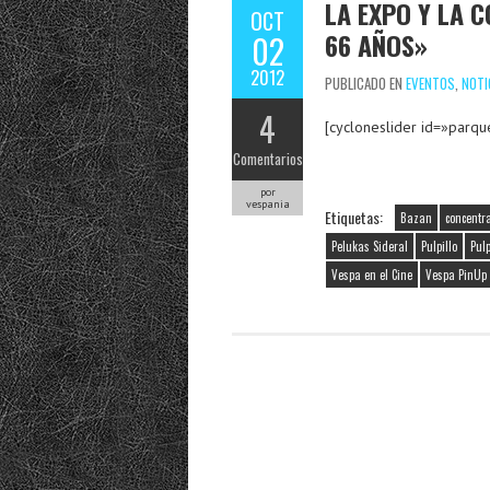
LA EXPO Y LA 
OCT
66 AÑOS»
02
2012
PUBLICADO EN
EVENTOS
,
NOTI
4
[cycloneslider id=»parqu
Comentarios
por
vespania
Etiquetas:
Bazan
concentr
Pelukas Sideral
Pulpillo
Pulp
Vespa en el Cine
Vespa PinUp