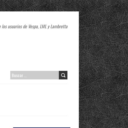
 los usuarios de Vespa, LML y Lambretta
B
U
S
C
A
R
: