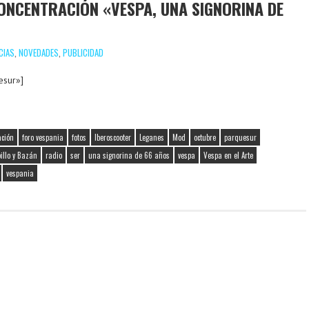
CONCENTRACIÓN «VESPA, UNA SIGNORINA DE
CIAS
,
NOVEDADES
,
PUBLICIDAD
esur»]
ación
foro vespania
fotos
Iberoscooter
Leganes
Mod
octubre
parquesur
illo y Bazán
radio
ser
una signorina de 66 años
vespa
Vespa en el Arte
vespania