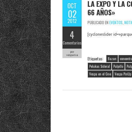
LA EXPO Y LA 
OCT
66 AÑOS»
02
2012
PUBLICADO EN
EVENTOS
,
NOTI
4
[cycloneslider id=»parqu
Comentarios
por
vespania
Etiquetas:
Bazan
concentr
Pelukas Sideral
Pulpillo
Pulp
Vespa en el Cine
Vespa PinUp