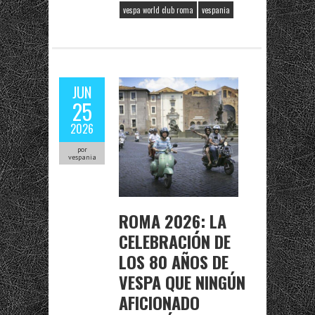
vespa world club roma
vespania
JUN
25
2026
por
vespania
ROMA 2026: LA
CELEBRACIÓN DE
LOS 80 AÑOS DE
VESPA QUE NINGÚN
AFICIONADO