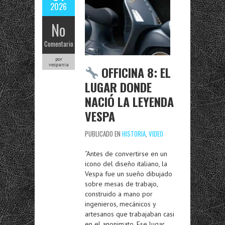
2026
No
Comentario
por
vespania
OFFICINA 8: EL
LUGAR DONDE
NACIÓ LA LEYENDA
VESPA
PUBLICADO EN
HISTORIA
,
VIDEO
“Antes de convertirse en un
icono del diseño italiano, la
Vespa fue un sueño dibujado
sobre mesas de trabajo,
construido a mano por
ingenieros, mecánicos y
artesanos que trabajaban casi
en el anonimato. Ese lugar