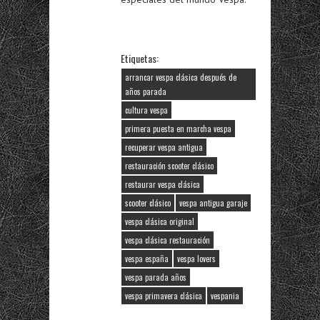
Etiquetas:
arrancar vespa clásica después de
años parada
cultura vespa
primera puesta en marcha vespa
recuperar vespa antigua
restauración scooter clásico
restaurar vespa clásica
scooter clásico
vespa antigua garaje
vespa clásica original
vespa clásica restauración
vespa españa
vespa lovers
vespa parada años
vespa primavera clásica
vespania