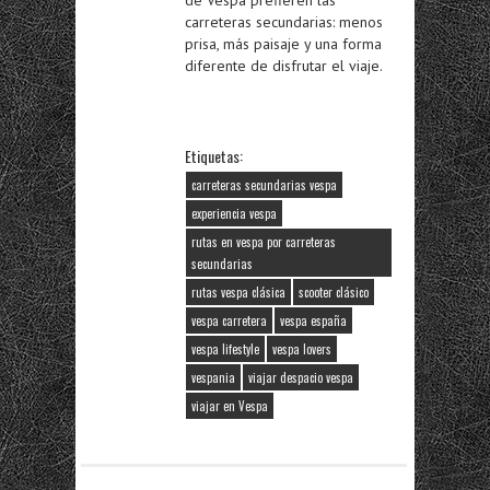
de Vespa prefieren las
carreteras secundarias: menos
prisa, más paisaje y una forma
diferente de disfrutar el viaje.
Etiquetas:
carreteras secundarias vespa
experiencia vespa
rutas en vespa por carreteras
secundarias
rutas vespa clásica
scooter clásico
vespa carretera
vespa españa
vespa lifestyle
vespa lovers
vespania
viajar despacio vespa
viajar en Vespa