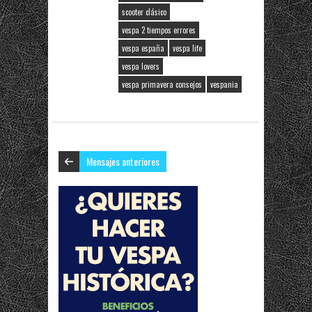
scooter clásico
vespa 2 tiempos errores
vespa españa
vespa life
vespa lovers
vespa primavera consejos
vespania
Mensajes anteriores