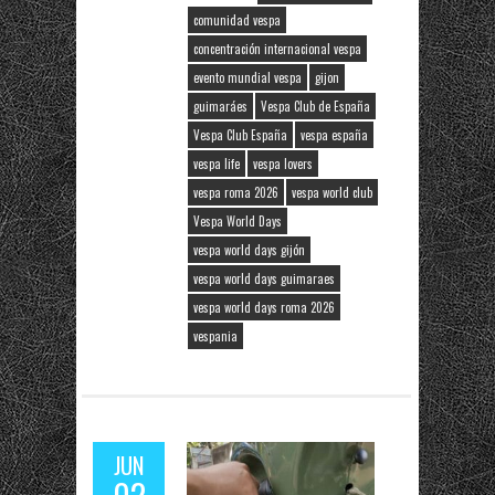
comunidad vespa
concentración internacional vespa
evento mundial vespa
gijon
guimaráes
Vespa Club de España
Vespa Club España
vespa españa
vespa life
vespa lovers
vespa roma 2026
vespa world club
Vespa World Days
vespa world days gijón
vespa world days guimaraes
vespa world days roma 2026
vespania
JUN