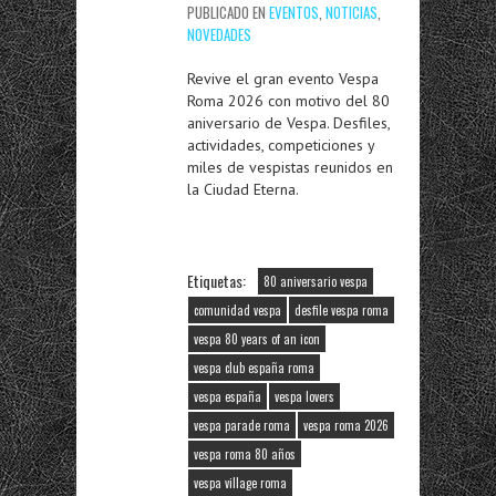
PUBLICADO EN
EVENTOS
,
NOTICIAS
,
NOVEDADES
Revive el gran evento Vespa
Roma 2026 con motivo del 80
aniversario de Vespa. Desfiles,
actividades, competiciones y
miles de vespistas reunidos en
la Ciudad Eterna.
Etiquetas:
80 aniversario vespa
comunidad vespa
desfile vespa roma
vespa 80 years of an icon
vespa club españa roma
vespa españa
vespa lovers
vespa parade roma
vespa roma 2026
vespa roma 80 años
vespa village roma