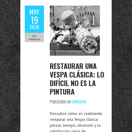
MAY
19
2026
por
vespania
RESTAURAR UNA
VESPA CLÁSICA: LO
DIFÍCIL NO ES LA
PINTURA
PUBLICADO EN
CONSEJOS
Descubre cómo es realmente
restaurar una Vespa clásica:
piezas, tiempo, obsesión y la
satisfacción única de