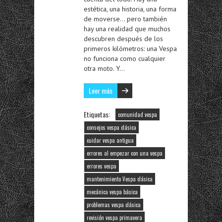
estética, una historia, una forma
de moverse… pero también
hay una realidad que muchos
descubren después de los
primeros kilómetros: una Vespa
no funciona como cualquier
otra moto. Y…
Leer más
Etiquetas:
comunidad vespa
consejos vespa clásica
cuidar vespa antigua
errores al empezar con una vespa
errores vespa
mantenimiento Vespa clásica
mecánica vespa básica
problemas vespa clásica
revisión vespa primavera