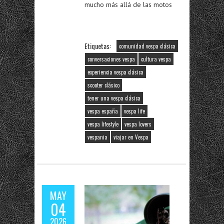
mucho más allá de las motos
Etiquetas:
comunidad vespa clásica
conversaciones vespa
cultura vespa
experiencia vespa clásica
scooter clásico
tener una vespa clásica
vespa españa
vespa life
vespa lifestyle
vespa lovers
vespania
viajar en Vespa
MAY
04
2026