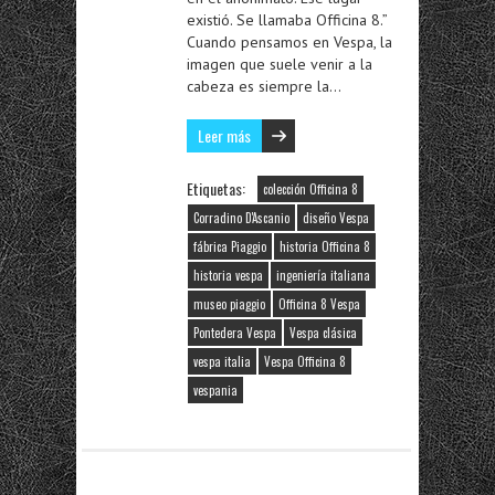
existió. Se llamaba Officina 8.”
Cuando pensamos en Vespa, la
imagen que suele venir a la
cabeza es siempre la…
Leer más
Etiquetas:
colección Officina 8
Corradino D'Ascanio
diseño Vespa
fábrica Piaggio
historia Officina 8
historia vespa
ingeniería italiana
museo piaggio
Officina 8 Vespa
Pontedera Vespa
Vespa clásica
vespa italia
Vespa Officina 8
vespania