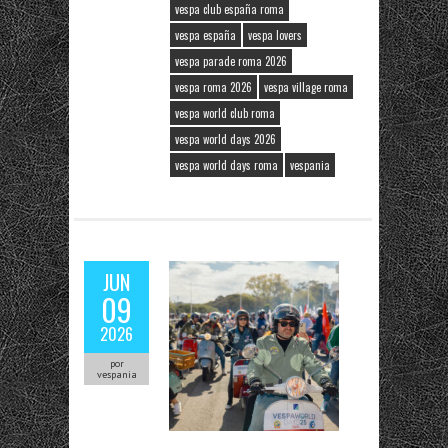
vespa club españa roma
vespa españa
vespa lovers
vespa parade roma 2026
vespa roma 2026
vespa village roma
vespa world club roma
vespa world days 2026
vespa world days roma
vespania
JUN
09
2026
por
vespania