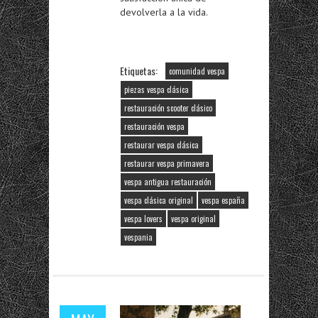
devolverla a la vida.
Etiquetas:
comunidad vespa
piezas vespa clásica
restauración scooter clásico
restauración vespa
restaurar vespa clásica
restaurar vespa primavera
vespa antigua restauración
vespa clásica original
vespa españa
vespa lovers
vespa original
vespania