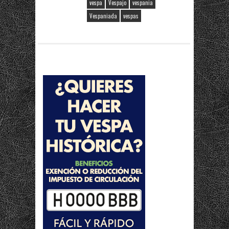
vespa
Vespajo
vespania
Vespaniada
vespas