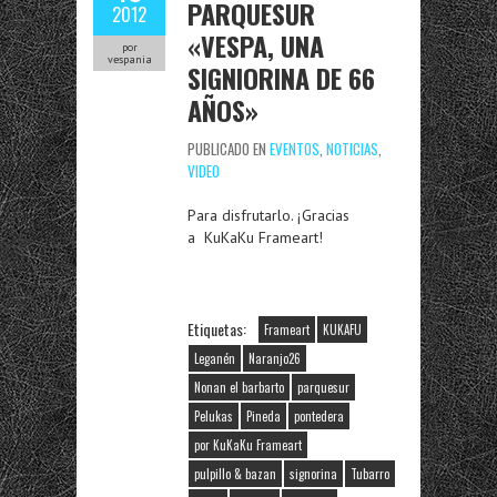
PARQUESUR
2012
«VESPA, UNA
por
vespania
SIGNIORINA DE 66
AÑOS»
PUBLICADO EN
EVENTOS
,
NOTICIAS
,
VIDEO
Para disfrutarlo. ¡Gracias
a KuKaKu Frameart!
Etiquetas:
Frameart
KUKAFU
Leganén
Naranjo26
Nonan el barbarto
parquesur
Pelukas
Pineda
pontedera
por KuKaKu Frameart
pulpillo & bazan
signorina
Tubarro