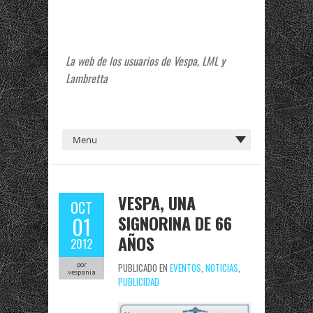
La web de los usuarios de Vespa, LML y
Lambretta
VESPA, UNA
OCT
SIGNORINA DE 66
01
AÑOS
2012
por
PUBLICADO EN
EVENTOS
,
NOTICIAS
,
vespania
PUBLICIDAD