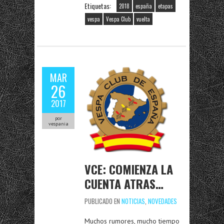
Etiquetas:
2018
españa
etapas
vespa
Vespa Club
vuelta
MAR
26
2017
por
vespania
VCE: COMIENZA LA
CUENTA ATRAS…
PUBLICADO EN
NOTICIAS
,
NOVEDADES
Muchos rumores, mucho tiempo