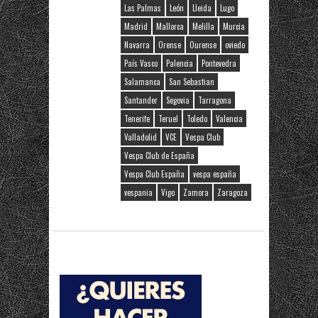
Las Palmas
León
Lleida
Lugo
Madrid
Mallorca
Melilla
Murcia
Navarra
Orense
Ourense
oviedo
País Vasco
Palencia
Pontevedra
Salamanca
San Sebastian
Santander
Segovia
Tarragona
Tenerife
Teruel
Toledo
Valencia
Valladolid
VCE
Vespa Club
Vespa Club de España
Vespa Club España
vespa españa
vespania
Vigo
Zamora
Zaragoza