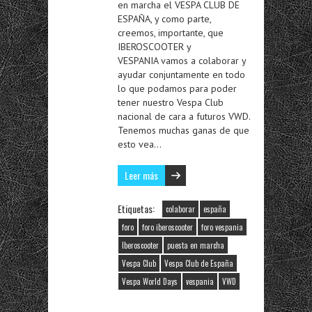
en marcha el VESPA CLUB DE
ESPAÑA, y como parte,
creemos, importante, que
IBEROSCOOTER y
VESPANIA vamos a colaborar y
ayudar conjuntamente en todo
lo que podamos para poder
tener nuestro Vespa Club
nacional de cara a futuros VWD.
Tenemos muchas ganas de que
esto vea…
Leer más
Etiquetas:
colaborar
españa
foro
foro iberoscooter
foro vespania
Iberoscooter
puesta en marcha
Vespa Club
Vespa Club de España
Vespa World Days
vespania
VWD