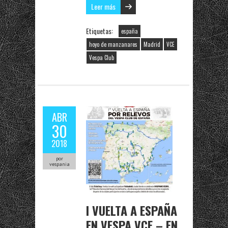
Leer más
Etiquetas:
españa
hoyo de manzanares
Madrid
VCE
Vespa Club
ABR
30
2018
por
vespania
I VUELTA A ESPAÑA
EN VESPA VCE – EN