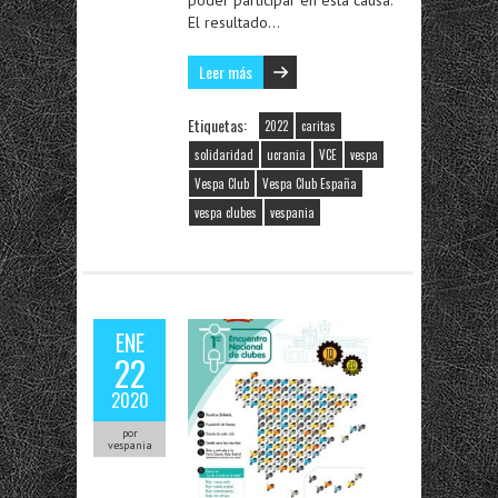
poder participar en esta causa.
El resultado…
Leer más
Etiquetas:
2022
caritas
solidaridad
ucrania
VCE
vespa
Vespa Club
Vespa Club España
vespa clubes
vespania
ENE
22
2020
por
vespania