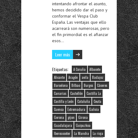
intentando afrontar el asunto,
hemos decidido dar el paso y
conformar el Vespa Club
España. Las ventajas que ello
acarreará son numerosas, pero
el fin primordial es el afianzar
esos…
Leer más
Etiquetas:
A Coruña
Albacete
Alicante
Aragón
avila
Badajoz
Barcelona
Bilbao
Burgos
Cáceres
Canarias
Castellón
Castilla La
Castilla y León
Cataluña
Ceuta
Cuenca
Extremadura
Galicia
Gerona
gijon
Girona
Guadalajara
Guipuzkoa
Iberoscooter
La Mancha
La rioja