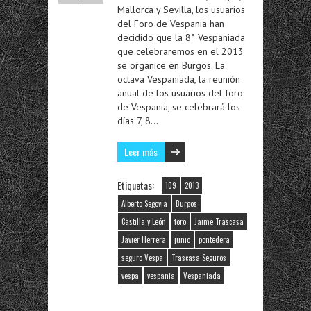
Mallorca y Sevilla, los usuarios
del Foro de Vespania han
decidido que la 8ª Vespaniada
que celebraremos en el 2013
se organice en Burgos. La
octava Vespaniada, la reunión
anual de los usuarios del foro
de Vespania, se celebrará los
días 7, 8…
Leer más
Etiquetas:
109
2013
Alberto Segovia
Burgos
Castilla y León
foro
Jaime Trascasa
Javier Herrera
junio
pontedera
seguro Vespa
Trascasa Seguros
vespa
vespania
Vespaniada