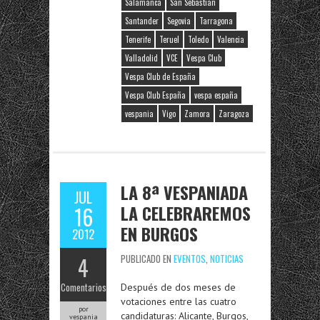
Salamanca
San Sebastian
Santander
Segovia
Tarragona
Tenerife
Teruel
Toledo
Valencia
Valladolid
VCE
Vespa Club
Vespa Club de España
Vespa Club España
vespa españa
vespania
Vigo
Zamora
Zaragoza
LA 8ª VESPANIADA
JUL
LA CELEBRAREMOS
16
EN BURGOS
2012
4
PUBLICADO EN
EVENTOS
,
NOTICIAS
Comentarios
Después de dos meses de
votaciones entre las cuatro
por
candidaturas: Alicante, Burgos,
vespania