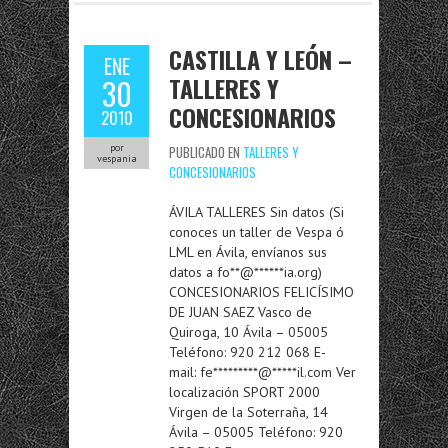
CASTILLA Y LEÓN –
ENE
TALLERES Y
30
CONCESIONARIOS
2010
por
PUBLICADO EN
TALLERES Y
vespania
CONCESIONARIOS
ÁVILA TALLERES Sin datos (Si
conoces un taller de Vespa ó
LML en Ávila, envíanos sus
datos a fo**@******ia.org)
CONCESIONARIOS FELICÍSIMO
DE JUAN SAEZ Vasco de
Quiroga, 10 Ávila – 05005
Teléfono: 920 212 068 E-
mail: fe*********@*****il.com Ver
localización SPORT 2000
Virgen de la Soterraña, 14
Ávila – 05005 Teléfono: 920