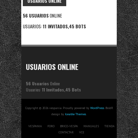
USUARIOS ONLINE
56 USUARIOS
ONLINE
USUARIOS:
11 INVITADOS,45 BOTS
USUARIOS ONLINE
56 Usuarios
Online
Usuarios:
11 Invitados,45 Bots
Copyright © 2026 vespania. Proudly powered by
WordPress
. BoldR
design by
Iceable Themes
.
VESPANIA
FORO
BRICO-VESPA
MANUALES
TIENDA
CONTACTAR
VCE