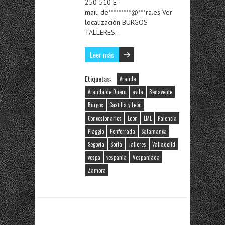
250 510 E-
mail: de*********@***ra.es Ver
localización BURGOS
TALLERES…
Leer más
Etiquetas:
Aranda
Aranda de Duero
avila
Benavente
Burgos
Castilla y León
Concesionarios
León
LML
Palencia
Piaggio
Ponferrada
Salamanca
Segovia
Soria
Talleres
Valladolid
vespa
vespania
Vespaniada
Zamora