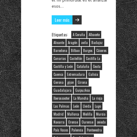
el fin primordial es el afianzar
esos…
Leer más
Etiquetas:
A Coruña
Albacete
Alicante
Aragón
avila
Badajoz
Barcelona
Bilbao
Burgos
Cáceres
Canarias
Castellón
Castilla La
Castilla y León
Cataluña
Ceuta
Cuenca
Extremadura
Galicia
Gerona
gijon
Girona
Guadalajara
Guipuzkoa
Iberoscooter
La Mancha
La rioja
Las Palmas
León
Lleida
Lugo
Madrid
Mallorca
Melilla
Murcia
Navarra
Orense
Ourense
oviedo
País Vasco
Palencia
Pontevedra