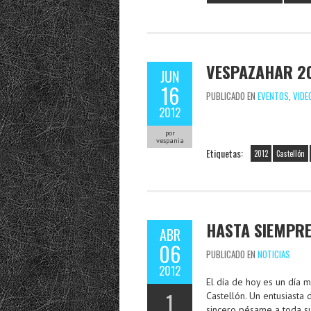
VESPAZAHAR 20
JUN
16
PUBLICADO EN
EVENTOS
,
VIDE
2012
por
vespania
Etiquetas:
2012
Castellón
HASTA SIEMPR
ABR
06
PUBLICADO EN
NOTICIAS
2012
El día de hoy es un día m
1
Castellón. Un entusiasta
sincero pésame a toda su