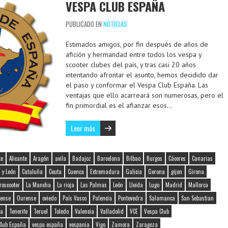
VESPA CLUB ESPAÑA
PUBLICADO EN
NOTICIAS
Estimados amigos, por fin después de años de
afición y hermandad entre todos los vespa y
scooter clubes del país, y tras casi 20 años
intentando afrontar el asunto, hemos decidido dar
el paso y conformar el Vespa Club España. Las
ventajas que ello acarreará son numerosas, pero el
fin primordial es el afianzar esos…
Leer más
te
Alicante
Aragón
avila
Badajoz
Barcelona
Bilbao
Burgos
Cáceres
Canarias
a y León
Cataluña
Ceuta
Cuenca
Extremadura
Galicia
Gerona
gijon
Girona
roscooter
La Mancha
La rioja
Las Palmas
León
Lleida
Lugo
Madrid
Mallorca
ense
Ourense
oviedo
País Vasco
Palencia
Pontevedra
Salamanca
San Sebastian
na
Tenerife
Teruel
Toledo
Valencia
Valladolid
VCE
Vespa Club
Club España
vespa españa
vespania
Vigo
Zamora
Zaragoza