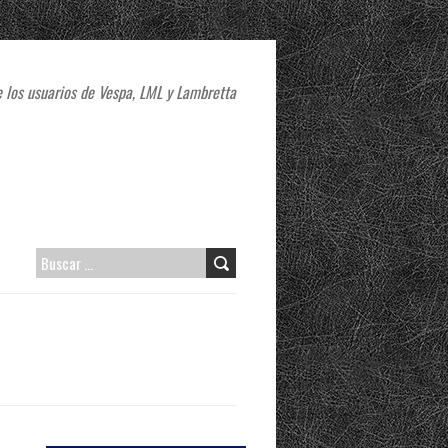
 los usuarios de Vespa, LML y Lambretta
B
U
S
C
A
R
: