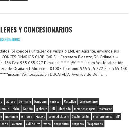
LLERES Y CONCESIONARIOS
NCESIONARIOS
tos (Si conoces un taller de Vespa ó LML en Alicante, envíanos sus
g) CONCESIONARIOS CARPICAR,S.L. Carretera Bigastro, 36 Orihuela –
486 Fax: 965 055 927 E-mail: co*******@******ar.com Ver localización
ra de Ocaña, 31 Alicante – 03007 Teléfono: 965 925 872 Fax: 965 130
*******im.com Ver localización DUCATALIA Avenida de Dénia,…
ra
auresa
benicarlo
benidorm
carpicar
Castellón
Concesionario
catalia
elche
Gandía
jj chorro
LML
Machado
moto safor sport
motocorse
do
movimoto
orihuela
Piaggio
powered classic
Sccoter Center
siempre motos
SIP
Tienda
Valencia
vall de uxo
vespa
vespa turia
vespania
Vespaniada