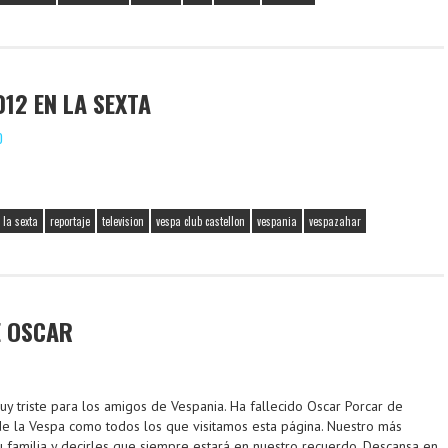
12 EN LA SEXTA
O
la sexta
reportaje
television
vespa club castellon
vespania
vespazahar
E OSCAR
uy triste para los amigos de Vespania. Ha fallecido Oscar Porcar de
 de la Vespa como todos los que visitamos esta página. Nuestro más
 familia y decirles que siempre estará en nuestro recuerdo. Descansa en