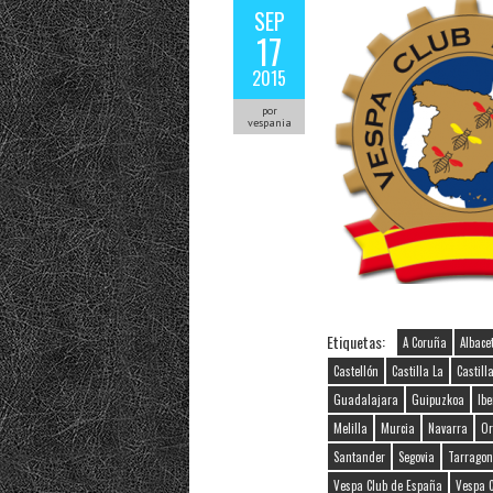
SEP
17
2015
por
vespania
Etiquetas:
A Coruña
Albace
Castellón
Castilla La
Castill
Guadalajara
Guipuzkoa
Ibe
Melilla
Murcia
Navarra
Or
Santander
Segovia
Tarrago
Vespa Club de España
Vespa 