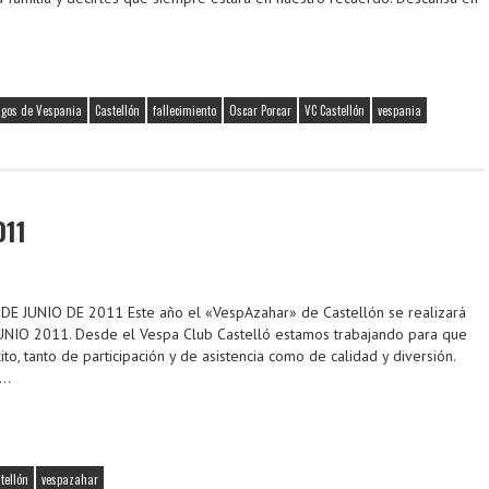
gos de Vespania
Castellón
fallecimiento
Oscar Porcar
VC Castellón
vespania
011
DE JUNIO DE 2011 Este año el «VespAzahar» de Castellón se realizará
 JUNIO 2011. Desde el Vespa Club Castelló estamos trabajando para que
to, tanto de participación y de asistencia como de calidad y diversión.
n…
tellón
vespazahar