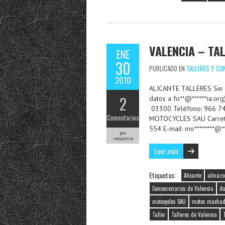
VALENCIA – TA
ENE
30
PUBLICADO EN
TALLERES Y CO
2010
ALICANTE TALLERES Sin da
2
datos a fo**@******ia.or
03300 Teléfono: 966 744 
Comentarios
MOTOCYCLES SAU Carrete
554 E-mail: mo********@
por
vespania
Leer más
Etiquetas:
Alicante
almazo
Concesionarios de Valencia
du
motocycles SAU
motos macha
Taller
Talleres de Valencia