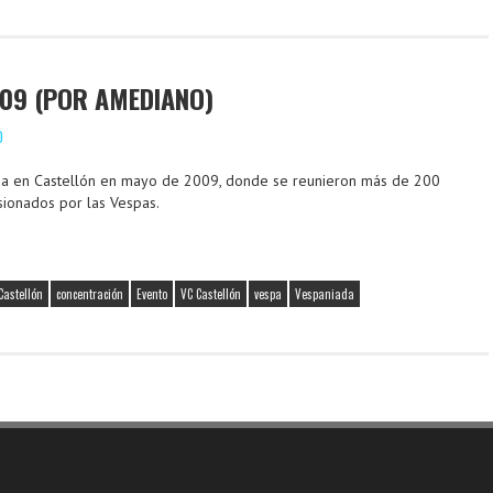
09 (POR AMEDIANO)
O
a en Castellón en mayo de 2009, donde se reunieron más de 200
sionados por las Vespas.
Castellón
concentración
Evento
VC Castellón
vespa
Vespaniada