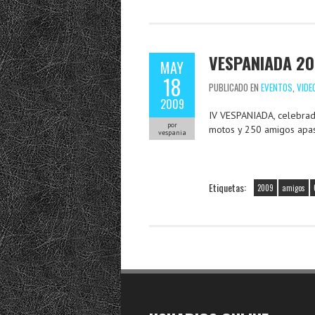
VESPANIADA 20
MAY
18
PUBLICADO EN
EVENTOS
,
VIDE
2009
IV VESPANIADA, celebrad
por
motos y 250 amigos apa
vespania
Etiquetas:
2009
amigos