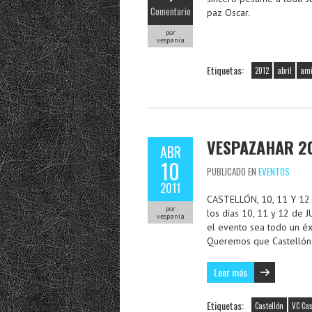
Comentario
paz Oscar.
por
vespania
Etiquetas:
2012
abril
ami
VESPAZAHAR 2
ABR
10
PUBLICADO EN
EVENTOS
2011
CASTELLÓN, 10, 11 Y 12 
por
los días 10, 11 y 12 de
vespania
el evento sea todo un éxi
Queremos que Castelló
Leer más
Etiquetas:
Castellón
VC Cas