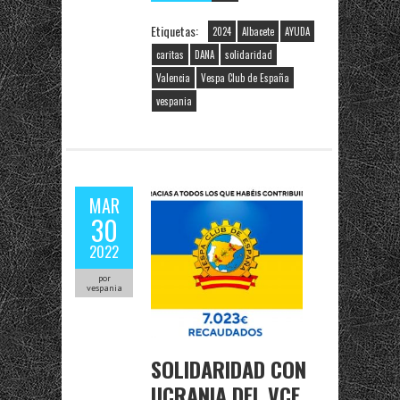
Etiquetas:
2024
Albacete
AYUDA
caritas
DANA
solidaridad
Valencia
Vespa Club de España
vespania
MAR
30
2022
por
vespania
SOLIDARIDAD CON
UCRANIA DEL VCE