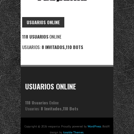
USUARIOS ONLINE
118 USUARIOS
ONLINE
USUARIOS:
8 INVITADOS,110 BOTS
USUARIOS ONLINE
118 Usuarios
Online
Usuarios:
8 Invitados,110 Bots
Copyright © 2026 vespania. Proudly powered by
WordPress
. BoldR
design by
Iceable Themes
.