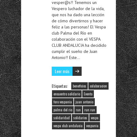
vesper@s!! Tenemos un
Vespero luchador de la vida,
que nos ha dado una lección
de cómo divertirnos y hacer
feliz a las personas! El Vespa
club Palma del Río en
colaboración con el VESPA
CLUB ANDALUCIA ha decidido
cumplir el sueño de Juan
Antonio!! Este…
Leer más
Etiquetas:
beneficios
colaboracion
encuentro solidario
Evento
foro vespania
juan antonio
palma del rio
run
run run
solidaridad
solidarios
vespa
vespa club andalucia
vespania