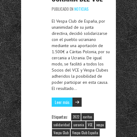
PUBLICADO EN
NOTICIAS
El Vespa Club de España, por
unanimidad de su junta
directiva, decidió solidarizarse
con el pueblo ucraniano
mediante una aportación de
1.500€ a Cáritas Polonia, por su
cercania a Ucrania. De igual
modo, se facilitó a todos los
Socios del VCE y Vespa Clubes
adheridos la posibilidad de
poder participar en esta causa.
El resultado…
Leer más
Etiquetas:
2022
caritas
solidaridad
ucrania
VCE
vespa
Vespa Club
Vespa Club España