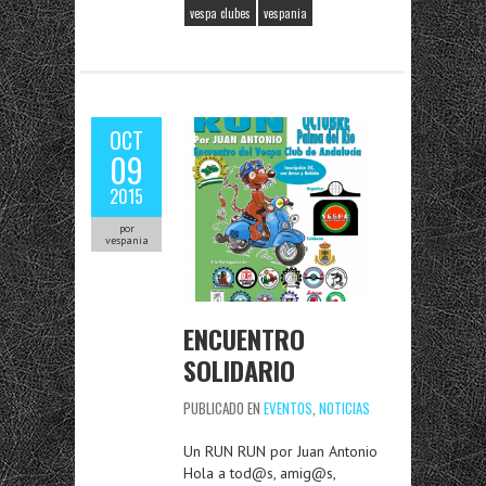
vespa clubes
vespania
OCT
09
2015
por
vespania
ENCUENTRO
SOLIDARIO
PUBLICADO EN
EVENTOS
,
NOTICIAS
Un RUN RUN por Juan Antonio
Hola a tod@s, amig@s,