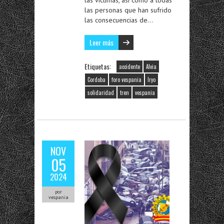
las víctimas, así como a todas
las personas que han sufrido
las consecuencias de…
Leer más
Etiquetas:
accidente
Alvia
Cordoba
foro vespania
Iryo
solidaridad
tren
vespania
NOV
05
2024
por
vespania