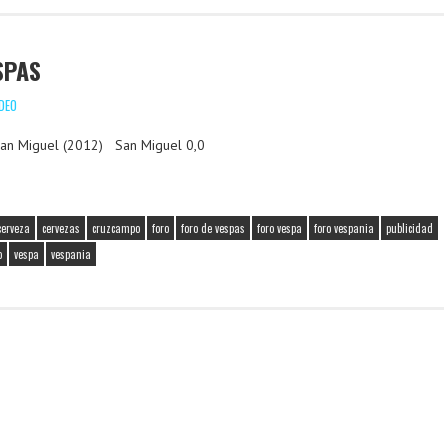
SPAS
DEO
an Miguel (2012) San Miguel 0,0
cerveza
cervezas
cruzcampo
foro
foro de vespas
foro vespa
foro vespania
publicidad
o
vespa
vespania