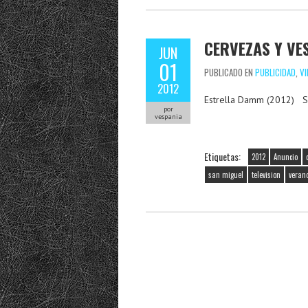
CERVEZAS Y VE
JUN
01
PUBLICADO EN
PUBLICIDAD
,
VI
2012
Estrella Damm (2012) S
por
vespania
Etiquetas:
2012
Anuncio
san miguel
television
veran