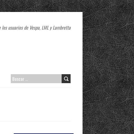
 los usuarios de Vespa, LML y Lambretta
B
U
S
C
A
R
: