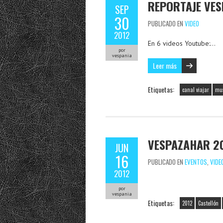
REPORTAJE VES
SEP
30
PUBLICADO EN
VIDEO
2012
En 6 videos Youtube:…
por
vespania
Leer más
Etiquetas:
canal viajar
mus
VESPAZAHAR 20
JUN
16
PUBLICADO EN
EVENTOS
,
VIDE
2012
por
vespania
Etiquetas:
2012
Castellón