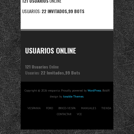
121 USUARIOS
ONLINE
USUARIOS:
22 INVITADOS,99 BOTS
USUARIOS ONLINE
121 Usuarios
Online
Usuarios:
22 Invitados,99 Bots
Copyright © 2026 vespania. Proudly powered by
WordPress
. BoldR
design by
Iceable Themes
.
VESPANIA
FORO
BRICO-VESPA
MANUALES
TIENDA
CONTACTAR
VCE