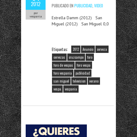
2012
PUBLICADO EN
PUBLICIDAD
,
VIDEO
por
vespania
Estrella Damm (2012) San
Miguel (2012) San Miguel 0,0
Etiquetas:
2012
Anuncio
cerveza
cervezas
cruzcampo
foro
foro de vespas
foro vespa
foro vespania
publicidad
san miguel
television
verano
vespa
vespania