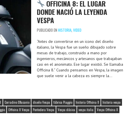
OFFICINA 8: EL LUGAR
DONDE NACIÓ LA LEYENDA
VESPA
PUBLICADO EN
HISTORIA
,
VIDEO
“Antes de convertirse en un icono del diseño
italiano, la Vespa fue un sueño dibujado sobre
mesas de trabajo, construido a mano por
ingenieros, mecánicos y artesanos que trabajaban
casi en el anonimato. Ese lugar existió. Se llamaba
Officina 8.” Cuando pensamos en Vespa, la imagen
que suele venir a la cabeza es siempre la…
8
Corradino D'Ascanio
diseño Vespa
fábrica Piaggio
historia Officina 8
historia vespa
ggio
Officina 8 Vespa
Pontedera Vespa
Vespa clásica
vespa italia
Vespa Officina 8