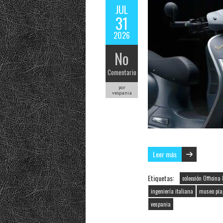
JUL
31
2026
No
Comentario
por
vespania
Leer más
Etiquetas:
colección Officina 
ingeniería italiana
museo pia
vespania