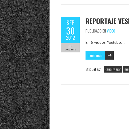
REPORTAJE VES
SEP
30
PUBLICADO EN
VIDEO
2012
En 6 videos Youtube:…
por
vespania
Leer más
Etiquetas:
canal viajar
mus