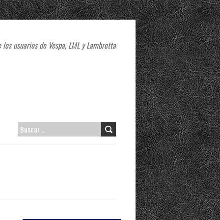
 los usuarios de Vespa, LML y Lambretta
B
U
S
C
A
R
: