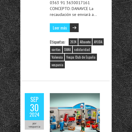
0363 91 3630017161
CONCEPTO: DANAVCE La
recaudación se enviará a…
Leer más
Etiquetas:
2024
Albacete
AYUDA
caritas
DANA
solidaridad
Valencia
Vespa Club de España
vespania
SEP
30
2024
por
vespania