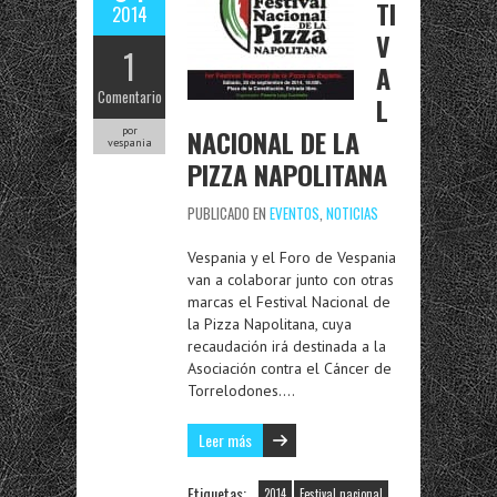
TI
2014
V
1
A
Comentario
L
NACIONAL DE LA
por
vespania
PIZZA NAPOLITANA
PUBLICADO EN
EVENTOS
,
NOTICIAS
Vespania y el Foro de Vespania
van a colaborar junto con otras
marcas el Festival Nacional de
la Pizza Napolitana, cuya
recaudación irá destinada a la
Asociación contra el Cáncer de
Torrelodones….
Leer más
Etiquetas:
2014
Festival nacional