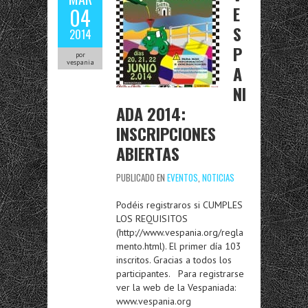
E
04
S
2014
P
por
vespania
A
NI
ADA 2014:
INSCRIPCIONES
ABIERTAS
PUBLICADO EN
EVENTOS
,
NOTICIAS
Podéis registraros si CUMPLES
LOS REQUISITOS
(http://www.vespania.org/regla
mento.html). El primer día 103
inscritos. Gracias a todos los
participantes. Para registrarse
ver la web de la Vespaniada:
www.vespania.org