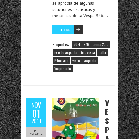
se apropia de algunas
soluciones estilísticas y
mecánicas de la Vespa 946….
Leer más
Etiquetas:
2014
946
eicma 2013
foro de vespania
foro vespa
italia
Primavera
vespa
vespania
Vespaniada
V
NOV
E
01
S
2013
P
por
vespania
A