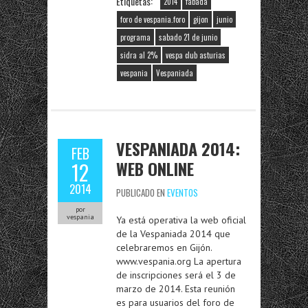
Etiquetas:
2014
fabada
foro de vespania.foro
gijon
junio
programa
sabado 21 de junio
sidra al 2%
vespa club asturias
vespania
Vespaniada
VESPANIADA 2014:
FEB
WEB ONLINE
12
2014
PUBLICADO EN
EVENTOS
por
vespania
Ya está operativa la web oficial
de la Vespaniada 2014 que
celebraremos en Gijón.
www.vespania.org La apertura
de inscripciones será el 3 de
marzo de 2014. Esta reunión
es para usuarios del foro de