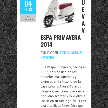
U
04
E
2013
V
por
vespania
A
V
ESPA PRIMAVERA
2014
PUBLICADO EN
MODELOS
,
NOTICIAS
,
NOVEDADES
La Vespa Primavera, nacida en
1968, ha sido uno de los
modelos más queridos y
exitosos en la historia de la
casa italiana. Ahora, 45 años
después, Vespa recupera este
pequeño scooter y lo vuelve a
incluir en su catálogo 2014 con
una actualización estética que