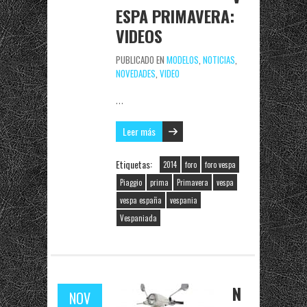
ESPA PRIMAVERA:
VIDEOS
PUBLICADO EN
MODELOS
,
NOTICIAS
,
NOVEDADES
,
VIDEO
…
Leer más
Etiquetas:
2014
foro
foro vespa
Piaggio
prima
Primavera
vespa
vespa españa
vespania
Vespaniada
N
NOV