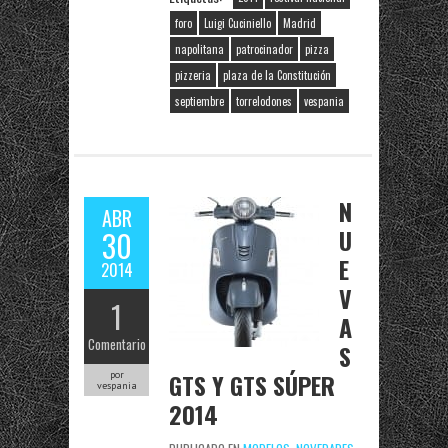
foro
Luigi Cuciniello
Madrid
napolitana
patrocinador
pizza
pizzeria
plaza de la Constitución
septiembre
torrelodones
vespania
N
ABR
U
30
E
2014
V
1
A
Comentario
S
GTS Y GTS SÚPER
por
vespania
2014