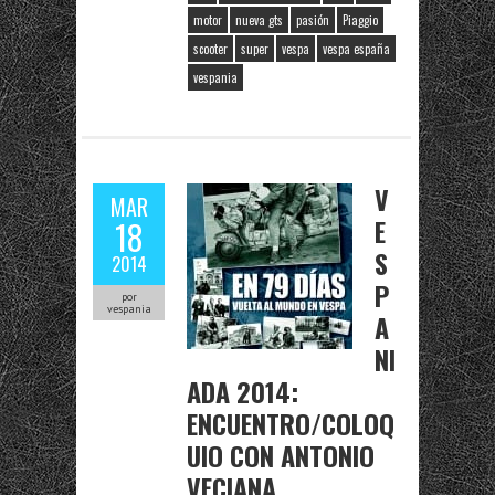
motor
nueva gts
pasión
Piaggio
scooter
super
vespa
vespa españa
vespania
V
MAR
E
18
S
2014
P
por
vespania
A
NI
ADA 2014:
ENCUENTRO/COLOQ
UIO CON ANTONIO
VECIANA