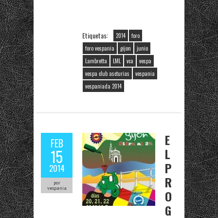
Etiquetas:
2014
foro
foro vespania
gijon
junio
Lambretta
LML
vca
vespa
vespa club ascturias
vespania
vespaniada 2014
E
FEB
L
15
P
2014
R
por
vespania
O
G