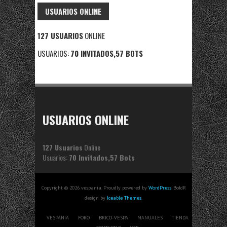
USUARIOS ONLINE
127 USUARIOS
ONLINE
USUARIOS:
70 INVITADOS,57 BOTS
USUARIOS ONLINE
127 Usuarios
Online
Usuarios:
70 Invitados,57 Bots
Copyright © 2026 vespania. Proudly powered by
WordPress
. BoldR
design by
Iceable Themes
.
VESPANIA
FORO
BRICO-VESPA
MANUALES
TIENDA