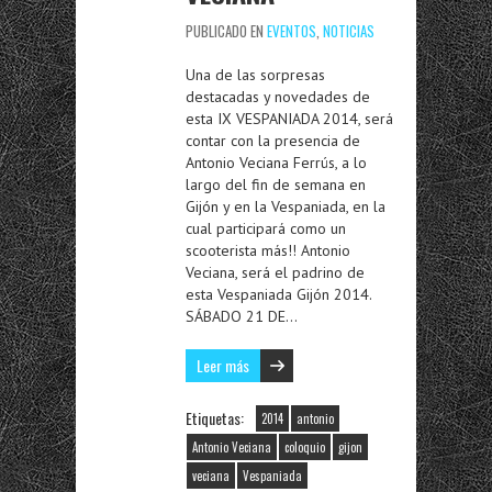
PUBLICADO EN
EVENTOS
,
NOTICIAS
Una de las sorpresas
destacadas y novedades de
esta IX VESPANIADA 2014, será
contar con la presencia de
Antonio Veciana Ferrús, a lo
largo del fin de semana en
Gijón y en la Vespaniada, en la
cual participará como un
scooterista más!! Antonio
Veciana, será el padrino de
esta Vespaniada Gijón 2014.
SÁBADO 21 DE…
Leer más
Etiquetas:
2014
antonio
Antonio Veciana
coloquio
gijon
veciana
Vespaniada