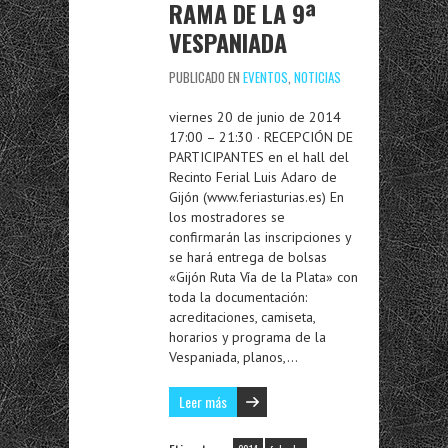
RAMA DE LA 9ª
VESPANIADA
PUBLICADO EN
EVENTOS
,
NOTICIAS
viernes 20 de junio de 2014
17:00 – 21:30 · RECEPCIÓN DE
PARTICIPANTES en el hall del
Recinto Ferial Luis Adaro de
Gijón (www.feriasturias.es) En
los mostradores se
confirmarán las inscripciones y
se hará entrega de bolsas
«Gijón Ruta Vía de la Plata» con
toda la documentación:
acreditaciones, camiseta,
horarios y programa de la
Vespaniada, planos,…
Leer más