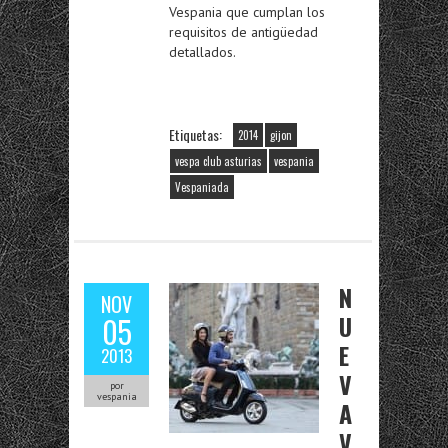
Vespania que cumplan los
requisitos de antigüedad
detallados.
Etiquetas:
2014
gijon
vespa club asturias
vespania
Vespaniada
N
NOV
U
05
E
2013
V
por
vespania
A
V