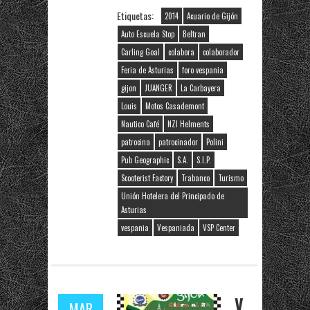
Etiquetas:
2014
Acuario de Gijón
Auto Escuela Stop
Beltran
Carling Goal
colabora
colaborador
Feria de Asturias
foro vespania
gijon
JUANGER
La Carbayera
Louis
Motos Casademont
Nautico Café
NZI Helments
patrocina
patrocinador
Polini
Pub Geographic
S.A.
S.I.P.
Scooterist Factory
Trabanco
Turismo
Unión Hotelera del Principado de
Asturias
vespania
Vespaniada
VSP Center
V
MAR