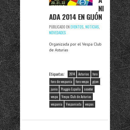
NI
ADA 2014 EN GIJÓN
PUBLICADO EN
EVENTOS
,
NOTICIAS
,
NOVEDADES
Organizada por el Vespa Club
de Asturias
Etiquetas:
2014
Asturias
foro
foro de vespania
foro vespa
gijon
junio
Piaggio España
scooter
vespa
Vespa Club de Asturias
vespania
Vespaniada
vespas