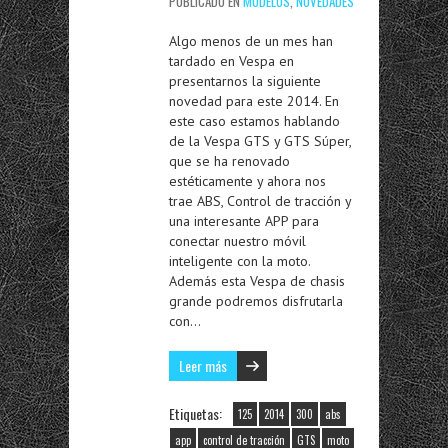
PUBLICADO EN
MODELOS
,
NOVEDADES
Algo menos de un mes han
tardado en Vespa en
presentarnos la siguiente
novedad para este 2014. En
este caso estamos hablando
de la Vespa GTS y GTS Súper,
que se ha renovado
estéticamente y ahora nos
trae ABS, Control de tracción y
una interesante APP para
conectar nuestro móvil
inteligente con la moto.
Además esta Vespa de chasis
grande podremos disfrutarla
con…
Leer más
Etiquetas:
125
2014
300
abs
app
control de tracción
GTS
moto