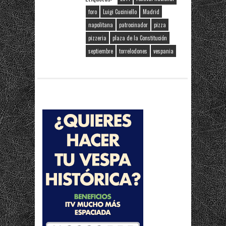
foro
Luigi Cuciniello
Madrid
napolitana
patrocinador
pizza
pizzeria
plaza de la Constitución
septiembre
torrelodones
vespania