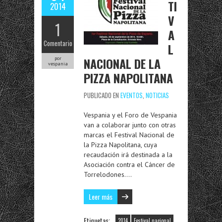
TI
2014
V
1
A
Comentario
L
NACIONAL DE LA
por
vespania
PIZZA NAPOLITANA
PUBLICADO EN
EVENTOS
,
NOTICIAS
Vespania y el Foro de Vespania
van a colaborar junto con otras
marcas el Festival Nacional de
la Pizza Napolitana, cuya
recaudación irá destinada a la
Asociación contra el Cáncer de
Torrelodones….
Leer más
Etiquetas:
2014
Festival nacional