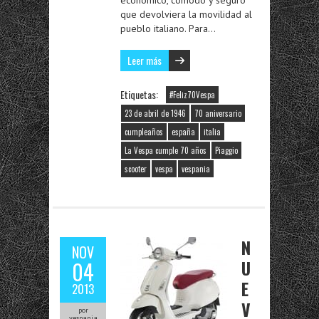
económico, cómodo y seguro
que devolviera la movilidad al
pueblo italiano. Para…
Leer más
Etiquetas:
#‎Feliz70Vespa‬
23 de abril de 1946
70 aniversario
cumpleaños
españa
italia
La Vespa cumple 70 años
Piaggio
scooter
vespa
vespania
N
NOV
U
04
E
2013
V
por
vespania