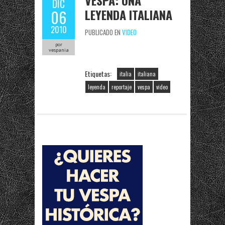
VESPA: UNA
DIC
LEYENDA ITALIANA
06
2010
PUBLICADO EN
VIDEO
por
vespania
Etiquetas:
italia
italiana
leyenda
reportaje
vespa
video