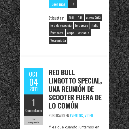
Leer más
Etiquetas:
2014
946
eicma 2013
foro de vespania
foro vespa
italia
Primavera
vespa
vespania
Vespaniada
RED BULL
OCT
LINGOTTO SPECIAL,
04
UNA REUNIÓN DE
2011
SCOOTER FUERA DE
1
LO COMÚN
Comentario
PUBLICADO EN
EVENTOS
,
VIDEO
por
vespania
Y es que cuando juntamos en