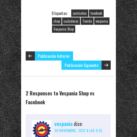
Etiquetas:
camisetas
facebook
shop
sudaderas
Tienda
vespania
Vespania Shop
Publicación Anterior
Publicación Siguiente
2 Responses to Vespania Shop vs
Facebook
vespania
dice:
30 NOVIEMBRE, 2012 A LAS 9:25