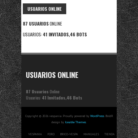
USUARIOS ONLINE
87 USUARIOS
ONLINE
USUARIOS:
41 INVITADOS,46 BOTS
USUARIOS ONLINE
87 Usuarios
Online
Usuarios:
41 Invitados,46 Bots
Copyright © 2026 vespania. Proudly powered by
WordPress
. BoldR
design by
Iceable Themes
.
VESPANIA
FORO
BRICO-VESPA
MANUALES
TIENDA