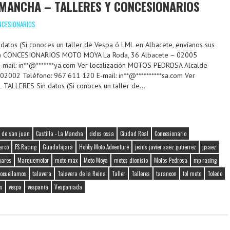
 MANCHA – TALLERES Y CONCESIONARIOS
NCESIONARIOS
atos (Si conoces un taller de Vespa ó LML en Albacete, envíanos sus
org) CONCESIONARIOS MOTO MOYA La Roda, 36 Albacete – 02005
-mail: in**@*******ya.com Ver localización MOTOS PEDROSA Alcalde
02002 Teléfono: 967 611 120 E-mail: in**@**********sa.com Ver
 TALLERES Sin datos (Si conoces un taller de…
 de san juan
Castilla - La Mancha
ciclos ossa
Ciudad Real
Concesionario
arco
FS Racing
Guadalajara
Hobby Moto Adventure
jesus javier saez gutierrez
jjsaez
ares
Marquemotor
moto max
Moto Moya
motos dionisio
Motos Pedrosa
mp racing
Socuellamos
talavera
Talavera de la Reina
Taller
Talleres
tarancon
tol moto
Toledo
s
vespa
vespania
Vespaniada