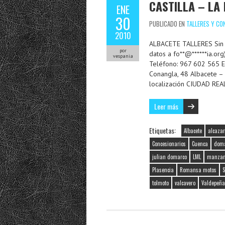
CASTILLA – LA
ENE
30
PUBLICADO EN
TALLERES Y CO
2010
ALBACETE TALLERES Sin d
por
datos a fo**@******ia.
vespania
Teléfono: 967 602 565 E
Conangla, 48 Albacete – 
localización CIUDAD REAL
Leer más
Etiquetas:
Albacete
alcazar
Concesionarios
Cuenca
dom
julian domarco
LML
manzan
Plasencia
Romansa motos
tolmoto
valcavero
Valdepeña