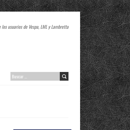
 los usuarios de Vespa, LML y Lambretta
B
U
S
C
A
R
: