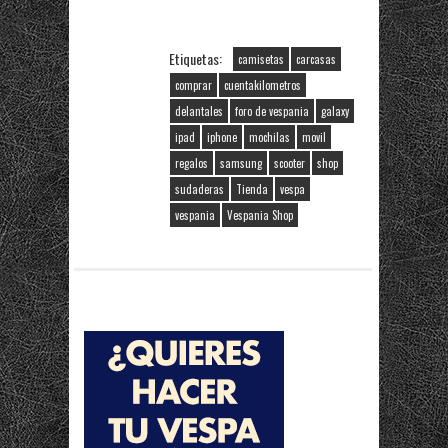
Etiquetas:
camisetas
carcasas
comprar
cuentakilometros
delantales
foro de vespania
galaxy
ipad
iphone
mochilas
movil
regalos
samsung
scooter
shop
sudaderas
Tienda
vespa
vespania
Vespania Shop