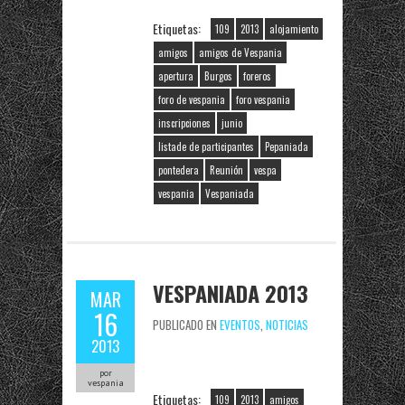
Etiquetas:
109
2013
alojamiento
amigos
amigos de Vespania
apertura
Burgos
foreros
foro de vespania
foro vespania
inscripciones
junio
listade de participantes
Pepaniada
pontedera
Reunión
vespa
vespania
Vespaniada
VESPANIADA 2013
MAR
16
PUBLICADO EN
EVENTOS
,
NOTICIAS
2013
por
vespania
Etiquetas:
109
2013
amigos