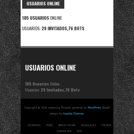
USUARIOS ONLINE
105 USUARIOS
ONLINE
USUARIOS:
29 INVITADOS,76 BOTS
USUARIOS ONLINE
105 Usuarios
Online
Usuarios:
29 Invitados,76 Bots
Copyright © 2026 vespania. Proudly powered by
WordPress
. BoldR
design by
Iceable Themes
.
VESPANIA
FORO
BRICO-VESPA
MANUALES
TIENDA
CONTACTAR
VCE