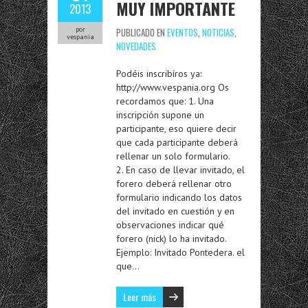
MUY IMPORTANTE
2013
por
PUBLICADO EN
EVENTOS
,
NOTICIAS
,
vespania
NOVEDADES
Podéis inscribíros ya:
http://www.vespania.org Os
recordamos que: 1. Una
inscripción supone un
participante, eso quiere decir
que cada participante deberá
rellenar un solo formulario.
2. En caso de llevar invitado, el
forero deberá rellenar otro
formulario indicando los datos
del invitado en cuestión y en
observaciones indicar qué
forero (nick) lo ha invitado.
Ejemplo: Invitado Pontedera. el
que…
Leer más