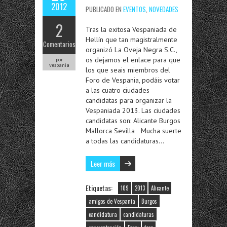
2012
PUBLICADO EN
EVENTOS
,
NOVEDADES
2
Tras la exitosa Vespaniada de
Hellín que tan magistralmente
Comentarios
organizó La Oveja Negra S.C.,
os dejamos el enlace para que
por
vespania
los que seais miembros del
Foro de Vespania, podáis votar
a las cuatro ciudades
candidatas para organizar la
Vespaniada 2013. Las ciudades
candidatas son: Alicante Burgos
Mallorca Sevilla Mucha suerte
a todas las candidaturas…
Leer más
Etiquetas:
109
2013
Alicante
amigos de Vespania
Burgos
candidatura
candidaturas