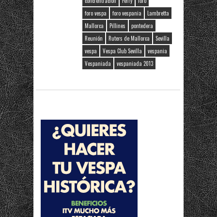
concrentración
Ferry
foro
foro vespa
foro vespania
Lambretta
Mallorca
Pillines
pontedera
Reunión
Ruters de Mallorca
Sevilla
vespa
Vespa Club Sevilla
vespania
Vespaniada
vespaniada 2013