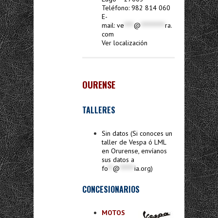
Teléfono: 982 814 060
E-
mail:
ve
****
@
**********
ra.
com
Ver localización
OURENSE
TALLERES
Sin datos (Si conoces un
taller de Vespa ó LML
en Orurense, envíanos
sus datos a
fo
**
@
******
ia.org
)
CONCESIONARIOS
MOTOS