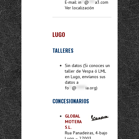
E-mail:
in
**
@
****
a3.com
Ver localización
LUGO
TALLERES
Sin datos (Si conoces un
taller de Vespa ó LML
en Lugo, envíanos sus
datos a
fo
**
@
******
ia.org
)
CONCESIONARIOS
GLOBAL
MOTERA
S.L.
Rua Panadeiras, 4-bajo
Lugo – 27003