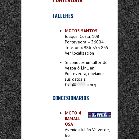
TALLERES
MOTOS SANTOS
Joaquín Costa, 108
Pontevedra – 36004
Teléfono: 986 855 839
Ver localización
Si conoces un taller de
Vespa ó LML en
Pontevedra, envíanos
sus datos a
fo
**
@
******
ia.org
CONCESIONARIOS
MOTO 4
RAMALL
OSA
Avenida Julián Valverde,
66