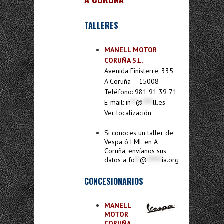
TALLERES
MANELL MOTOR
CORUÑA S.L.
Avenida Finisterre, 335
A Coruña – 15008
Teléfono: 981 91 39 71
E-mail:
in
**
@
****
ll.es
Ver localización
Si conoces un taller de
Vespa ó LML en A
Coruña, envíanos sus
datos a
fo
**
@
******
ia.org
CONCESIONARIOS
MANELL
MOTOR
CORUÑA