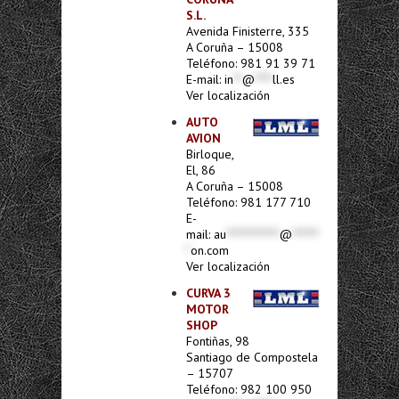
S.L.
Avenida Finisterre, 335
A Coruña – 15008
Teléfono: 981 91 39 71
E-mail:
in
**
@
****
ll.es
Ver localización
AUTO
AVION
Birloque,
El, 86
A Coruña – 15008
Teléfono: 981 177 710
E-
mail:
au
************
@
******
*
on.com
Ver localización
CURVA 3
MOTOR
SHOP
Fontiñas, 98
Santiago de Compostela
– 15707
Teléfono: 982 100 950