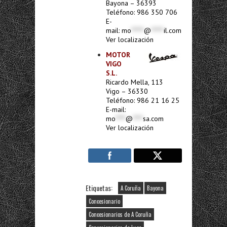
Bayona – 36393
Teléfono: 986 350 706
E-
mail:
mo
*****
@
*****
il.com
Ver localización
MOTOR
VIGO
S.L.
Ricardo Mella, 113
Vigo – 36330
Teléfono: 986 21 16 25
E-mail:
mo
****
@
****
sa.com
Ver localización
Etiquetas:
A Coruña
Bayona
Concesionario
Concesionarios de A Coruña