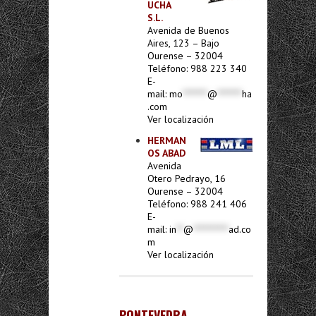
UCHA
S.L.
Avenida de Buenos
Aires, 123 – Bajo
Ourense – 32004
Teléfono: 988 223 340
E-
mail:
mo
*******
@
*******
ha
.com
Ver localización
HERMAN
OS ABAD
Avenida
Otero Pedrayo, 16
Ourense – 32004
Teléfono: 988 241 406
E-
mail:
in
**
@
**********
ad.co
m
Ver localización
PONTEVEDRA