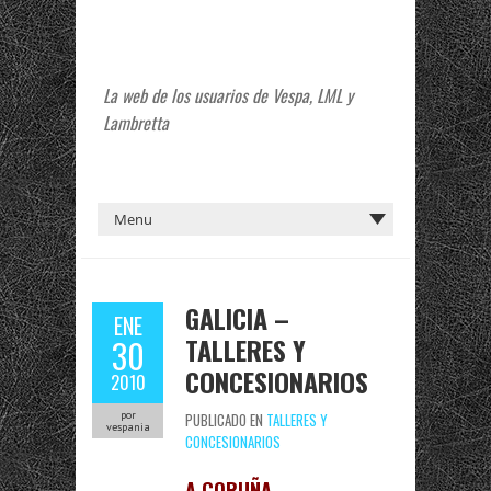
La web de los usuarios de Vespa, LML y
Lambretta
GALICIA –
ENE
TALLERES Y
30
CONCESIONARIOS
2010
por
PUBLICADO EN
TALLERES Y
vespania
CONCESIONARIOS
A CORUÑA