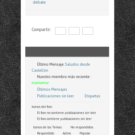
debate
Compartir:
Último Mensaje:
Saludos desde
Castellón
Nuestro miembro más reciente:
mariiamur
Últimos Mensajes
Publicaciones sin leer
Etiquetas
Iconos del foro:
El foro no contiene publicaciones sin leer
El foro contiene publicaciones sin leer
Iconos de los Temas:
No respondidos
Respondido
Activo
Popular