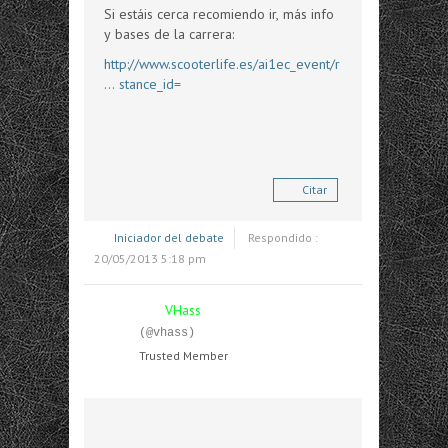
Si estáis cerca recomiendo ir, más info
y bases de la carrera:
http://www.scooterlife.es/ai1ec_event/r
... stance_id=
Citar
Iniciador del debate
Respondido :
20/05/2013 5:18 pm
VHass
(@vhass)
Trusted Member