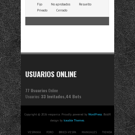
Fijo
No aprobados
Resuelto
Privado
Cerrado
USUARIOS ONLINE
77 Usuarios
Online
Usuarios:
33 Invitados,44 Bots
Copyright © 2026 vespania. Proudly powered by
WordPress
. BoldR
design by
Iceable Themes
.
VESPANIA
FORO
BRICO-VESPA
MANUALES
TIENDA