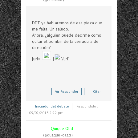
DDT ya hablaremos de esa pieza que
me falta. Un saludo.
Ahora, ¿alguien puede decirme como
quitar el bombin de la cerradura de
dirección?
[url=
]
[/url]
Responder
Citar
Iniciador del debate
Respondido :
09/02/2013 2:22 pm
Quique Olid
(@quique-olid)