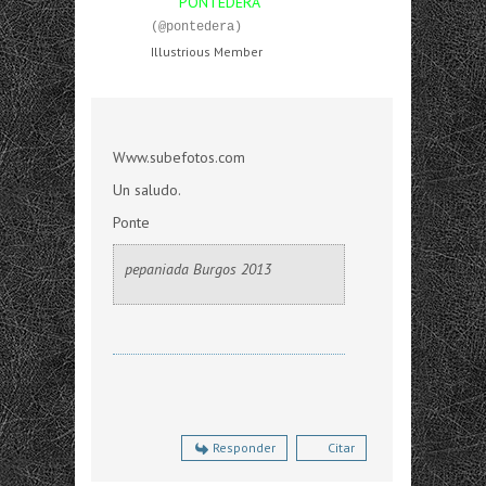
PONTEDERA
(@pontedera)
Illustrious Member
Www.subefotos.com
Un saludo.
Ponte
pepaniada Burgos 2013
Responder
Citar