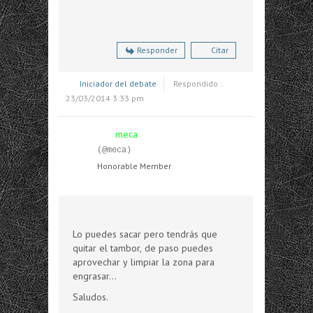
Responder
Citar
Iniciador del debate
Respondido :
23/03/2014 3:33 pm
meca
(@meca)
Honorable Member
Lo puedes sacar pero tendrás que
quitar el tambor, de paso puedes
aprovechar y limpiar la zona para
engrasar...
Saludos.