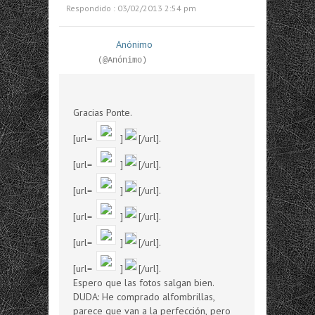
Respondido : 03/02/2013 2:54 pm
Anónimo
(@Anónimo)
Gracias Ponte.
[url=
]
[/url].
[url=
]
[/url].
[url=
]
[/url].
[url=
]
[/url].
[url=
]
[/url].
[url=
]
[/url].
Espero que las fotos salgan bien.
DUDA: He comprado alfombrillas,
parece que van a la perfección, pero