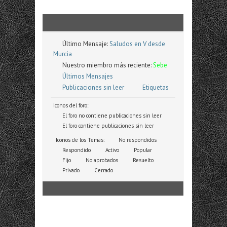
Último Mensaje:
Saludos en V desde
Murcia
Nuestro miembro más reciente:
Sebe
Últimos Mensajes
Publicaciones sin leer
Etiquetas
Iconos del foro:
El foro no contiene publicaciones sin leer
El foro contiene publicaciones sin leer
Iconos de los Temas:
No respondidos
Respondido
Activo
Popular
Fijo
No aprobados
Resuelto
Privado
Cerrado